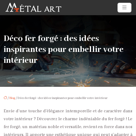
Déco fer forgé : des idées
inspirantes pour embellir votre
intérieur
/
Blog
/ Déco fer forgé : des idées inspirantes pour embellir votre intérieur
Envie d’une touche d’élégance intemporelle et de caractère dans
votre intérieur ? Découvrez le charme indéniable du fer forgé ! Le
fer forgé, un matériau noble et versatile, revient en force dans nos
intérieurs. Il apporte une esthétique unique qui peut s’adapter à