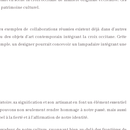
ant en scène la croix occitane de manière originale et créative. Ces
r patrimoine culturel.
Des exemples de collaborations réussies existent déjà dans d’autres
 des objets d’art contemporain intégrant la croix occitane. Cette
exemple, un designer pourrait concevoir un lampadaire intégrant une
istoire, sa signification et son artisanat en font un élément essentiel
ous pouvons non seulement rendre hommage à notre passé, mais aussi
 la fierté et à l’affirmation de notre identité.
assadeur de notre culture, rayonnant bien au-delà des frontières de