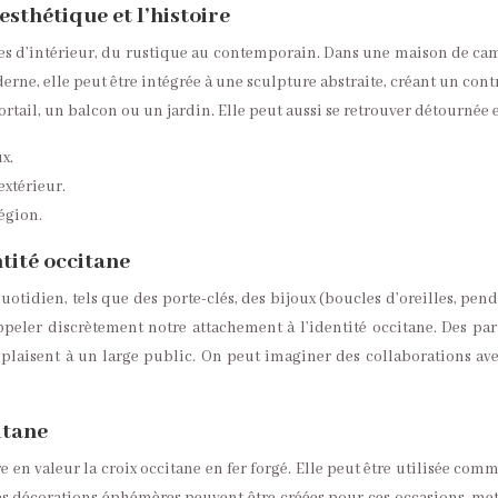
esthétique et l’histoire
styles d’intérieur, du rustique au contemporain. Dans une maison de c
e, elle peut être intégrée à une sculpture abstraite, créant un contras
il, un balcon ou un jardin. Elle peut aussi se retrouver détournée en
x.
extérieur.
région.
ntité occitane
uotidien, tels que des porte-clés, des bijoux (boucles d’oreilles, pen
 rappeler discrètement notre attachement à l’identité occitane. Des p
i plaisent à un large public. On peut imaginer des collaborations a
itane
e en valeur la croix occitane en fer forgé. Elle peut être utilisée com