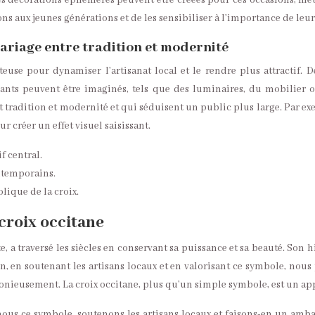
es décorations éphémères peuvent être créées pour ces occasions, mett
s aux jeunes générations et de les sensibiliser à l’importance de leu
mariage entre tradition et modernité
euse pour dynamiser l’artisanat local et le rendre plus attractif. 
ts peuvent être imaginés, tels que des luminaires, du mobilier ou
nt tradition et modernité et qui séduisent un public plus large. Par 
r créer un effet visuel saisissant.
f central.
ontemporains.
lique de la croix.
croix occitane
, a traversé les siècles en conservant sa puissance et sa beauté. Son h
en, en soutenant les artisans locaux et en valorisant ce symbole, n
eusement. La croix occitane, plus qu’un simple symbole, est un appel à
-nous ce symbole, soutenons les artisans locaux et faisons-en un amb