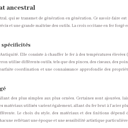
nat ancestral
estral, qui se transmet de génération en génération. Ce savoir-faire e
récis et une grande maîtrise des outils. La croix occitane en fer forgé 
 spécificités
ntiquité. Elle consiste à chauffer le fer à des températures élevées 
on utilise différents outils, tels que des pinces, des ciseaux, des poi
arfaite coordination et une connaissance approfondie des propriétés
rgé
, allant des plus simples aux plus ornées. Certaines sont ajourées, l
s matériaux utilisés varient également, allant du fer brut à l’acier plu
érente. Le choix du style, des matériaux et des finitions dépend d
acune reflétant une époque et une sensibilité artistique particulière