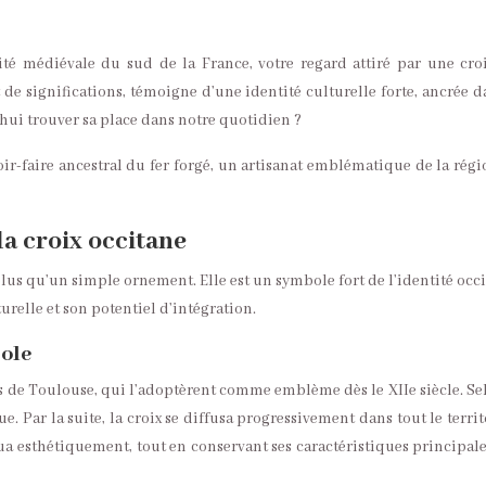
é médiévale du sud de la France, votre regard attiré par une cro
 de significations, témoigne d’une identité culturelle forte, ancrée 
d’hui trouver sa place dans notre quotidien ?
-faire ancestral du fer forgé, un artisanat emblématique de la régio
la croix occitane
plus qu’un simple ornement. Elle est un symbole fort de l’identité oc
turelle et son potentiel d’intégration.
ole
tes de Toulouse, qui l’adoptèrent comme emblème dès le XIIe siècle. 
 Par la suite, la croix se diffusa progressivement dans tout le terri
évolua esthétiquement, tout en conservant ses caractéristiques principa