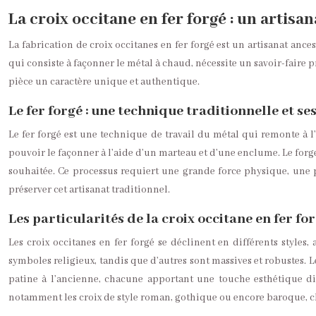
La croix occitane en fer forgé : un artisa
La fabrication de croix occitanes en fer forgé est un artisanat anc
qui consiste à façonner le métal à chaud, nécessite un savoir-faire p
pièce un caractère unique et authentique.
Le fer forgé : une technique traditionnelle et ses
Le fer forgé est une technique de travail du métal qui remonte à l’A
pouvoir le façonner à l’aide d’un marteau et d’une enclume. Le forger
souhaitée. Ce processus requiert une grande force physique, une p
préserver cet artisanat traditionnel.
Les particularités de la croix occitane en fer fo
Les croix occitanes en fer forgé se déclinent en différents styles
symboles religieux, tandis que d’autres sont massives et robustes. Le
patine à l’ancienne, chacune apportant une touche esthétique diff
notamment les croix de style roman, gothique ou encore baroque, ch