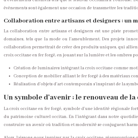
d’événements culturels tels que le festival Occitània à Toulouse. D
événements sont également une occasion de transmettre les tradition
Collaboration entre artisans et designers : un 
La collaboration entre artisans et designers est une piste promett
domaines, tels que la mode ou l’ameublement. Des projets innovan
collaboration permettrait de créer des produits uniques, qui allie
croix occitane en fer forgé, en jouant sur la lumière et les ombres pou
Création de luminaires intégrant la croix occitane comme moti
Conception de mobilier alliant le fer forgé à des matériaux c
Réalisation d’objets d’art contemporain s’inspirant de la symbo
Un symbole d’avenir : le renouveau de la 
La croix occitane en fer forgé, symbole d’une identité régionale forte
du patrimoine culturel occitan. En l’intégrant dans notre quotidi
construire un avenir où tradition et modernité se conjuguent harmoni
Alors, laissons-nous inspirer par la croix occitane, réapproprions