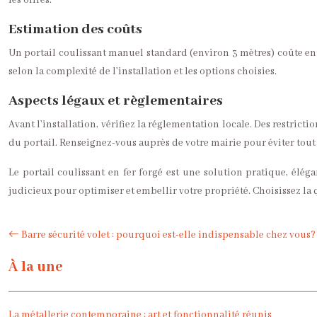
les offres.
Estimation des coûts
Un portail coulissant manuel standard (environ 3 mètres) coûte ent
selon la complexité de l’installation et les options choisies.
Aspects légaux et règlementaires
Avant l’installation, vérifiez la réglementation locale. Des restrict
du portail. Renseignez-vous auprès de votre mairie pour éviter tou
Le portail coulissant en fer forgé est une solution pratique, élég
judicieux pour optimiser et embellir votre propriété. Choisissez la q
Barre sécurité volet : pourquoi est-elle indispensable chez vous?
À la une
La métallerie contemporaine : art et fonctionnalité réunis