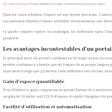
/
Guide des travaux
/ Portail coulissant en fer forgé : la solution idéale pour petits espaces
Dans les zones urbaines, l’espace est une denrée précieuse. L’aménag
encombrants, limitent l’espace utilisable. Heureusement, une alternat
Ce guide complet explore les avantages, les différents types, l’in
propriété.
Les avantages incontestables d’un portail
Le principal atout du portail coulissant en fer forgé est son incroy
modèle coulissant n’a besoin que de l’espace de sa propre largeur 
équivalent n’exige que 3,5 mètres. Cette différence est cruciale, not
Gain d’espace quantifiable
Pour illustrer ce gain, comparons un portail battant de 2 mètres avec
un gain de 1,5 mètre, soit 37,5 % d’espace récupéré ! Imaginez les p
Facilité d’utilisation et automatisation