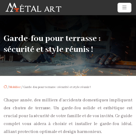
Garde-fou pour terrasse :
sécurité et style réunis !
/
Mobilier
/ Garde-fou pour terrasse : sécurité et style réunis !
Chaque année, des milliers d’accidents domestiques impliquent
des chutes de terrasse. Un garde-fou solide et esthétique est
crucial pour la sécurité de votre famille et de vos invités. Ce guide
complet vous aidera à choisir et installer le garde-fou idéal,
alliant protection optimale et design harmonieux.