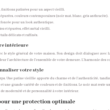
 finitions patinées pour un aspect vieilli.
 épurées, couleurs contemporaines (noir mat, blanc, gris anthracite).
e foncée pour un look authentique.
s et épurées, effet métal vieilli.
ails délicats et raffinés.
re intérieure
c le style général de votre maison. Son design doit dialoguer avec l
valeur l’architecture de l’ensemble de votre demeure. L’harmonie des c
nnaliser votre style
orps. Une patine vieillie apporte du charme et de l’authenticité, tan
et une grande variété de couleurs et de finitions. Le noir mat reste
e modernité et de personnalité à votre intérieur.
 pour une protection optimale