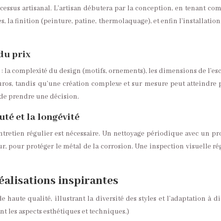
essus artisanal. L’artisan débutera par la conception, en tenant comp
, la finition (peinture, patine, thermolaquage), et enfin l’installatio
du prix
a complexité du design (motifs, ornements), les dimensions de l’escalie
ros, tandis qu’une création complexe et sur mesure peut atteindre plu
t de prendre une décision.
té et la longévité
ntretien régulier est nécessaire. Un nettoyage périodique avec un pr
r, pour protéger le métal de la corrosion. Une inspection visuelle r
éalisations inspirantes
 haute qualité, illustrant la diversité des styles et l’adaptation à di
t les aspects esthétiques et techniques.)