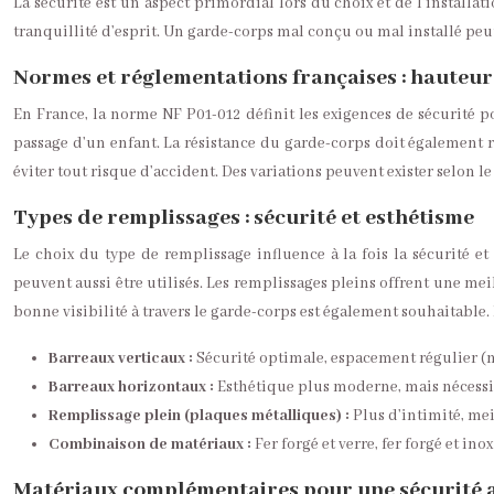
La sécurité est un aspect primordial lors du choix et de l’installa
tranquillité d’esprit. Un garde-corps mal conçu ou mal installé pe
Normes et réglementations françaises : hauteur
En France, la norme NF P01-012 définit les exigences de sécurité 
passage d’un enfant. La résistance du garde-corps doit également rép
éviter tout risque d’accident. Des variations peuvent exister selon le 
Types de remplissages : sécurité et esthétisme
Le choix du type de remplissage influence à la fois la sécurité e
peuvent aussi être utilisés. Les remplissages pleins offrent une me
bonne visibilité à travers le garde-corps est également souhaitable.
Barreaux verticaux :
Sécurité optimale, espacement régulier (m
Barreaux horizontaux :
Esthétique plus moderne, mais nécessit
Remplissage plein (plaques métalliques) :
Plus d’intimité, mei
Combinaison de matériaux :
Fer forgé et verre, fer forgé et in
Matériaux complémentaires pour une sécurité 