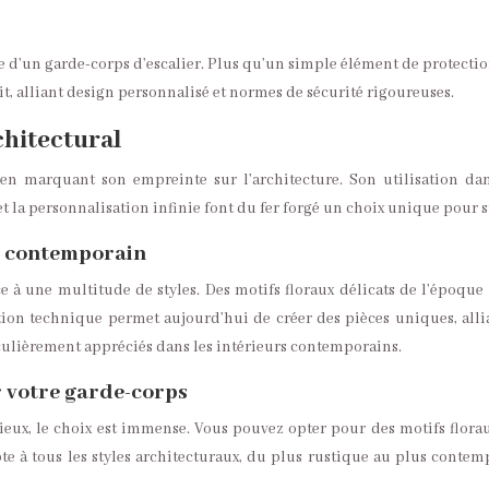
le d’un garde-corps d’escalier. Plus qu’un simple élément de protectio
t, alliant design personnalisé et normes de sécurité rigoureuses.
chitectural
s en marquant son empreinte sur l’architecture. Son utilisation da
s et la personnalisation infinie font du fer forgé un choix unique pour 
au contemporain
nce à une multitude de styles. Des motifs floraux délicats de l’époq
ion technique permet aujourd’hui de créer des pièces uniques, alli
ticulièrement appréciés dans les intérieurs contemporains.
er votre garde-corps
ux, le choix est immense. Vous pouvez opter pour des motifs florau
te à tous les styles architecturaux, du plus rustique au plus contem