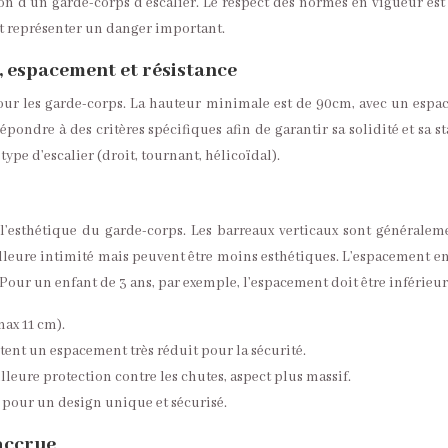
tion d’un garde-corps d’escalier. Le respect des normes en vigueur est
ut représenter un danger important.
, espacement et résistance
pour les garde-corps. La hauteur minimale est de 90cm, avec un espa
ondre à des critères spécifiques afin de garantir sa solidité et sa s
type d’escalier (droit, tournant, hélicoïdal).
t l’esthétique du garde-corps. Les barreaux verticaux sont généralem
illeure intimité mais peuvent être moins esthétiques. L’espacement en
 Pour un enfant de 3 ans, par exemple, l’espacement doit être inférieur
ax 11 cm).
ent un espacement très réduit pour la sécurité.
lleure protection contre les chutes, aspect plus massif.
ox pour un design unique et sécurisé.
accrue